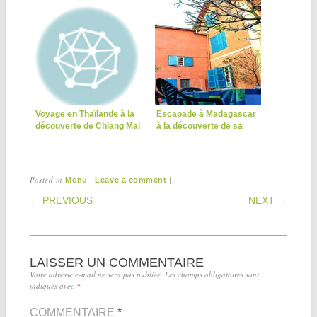
Voyage en Thaïlande à la
Escapade à Madagascar
découverte de Chiang Mai
à la découverte de sa
et ses environs
capitale : où se loger ?
Posted in
|
|
Menu
Leave a comment
POST NAVIGATION
← PREVIOUS
NEXT →
LAISSER UN COMMENTAIRE
Votre adresse e-mail ne sera pas publiée.
Les champs obligatoires sont
indiqués avec
*
COMMENTAIRE
*