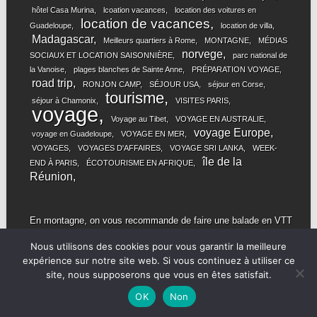
hôtel Casa Murina
lcoation vacances
location des voitures en
location de vacances
Guadeloupe
location de villa
Madagascar
Meilleurs quartiers à Rome
MONTAGNE
MÉDIAS
norvege
SOCIAUX ET LOCATION SAISONNIÈRE
parc national de
la Vanoise
plages blanches de Sainte Anne
PRÉPARATION VOYAGE
road trip
RONJON CAMP
SÉJOUR USA
séjour en Corse
tourisme
séjour à Chamonix
VISITES PARIS
voyage
Voyage au Tibet
VOYAGE EN AUSTRALIE
voyage Europe
voyage en Guadeloupe
VOYAGE EN MER
VOYAGES
VOYAGES D'AFFAIRES
VOYAGE SRI LANKA
WEEK-
île de la
END À PARIS
ÉCOTOURISME EN AFRIQUE
Réunion
En montagne, on vous recommande de faire une balade en
VTT
famille ! Retrouvez également tous les meilleurs vélos sur le
Nous utilisons des cookies pour vous garantir la meilleure
site Btwin.
expérience sur notre site web. Si vous continuez à utiliser ce
site, nous supposerons que vous en êtes satisfait.
OK
Non
© INVITATION AU VOYAGE