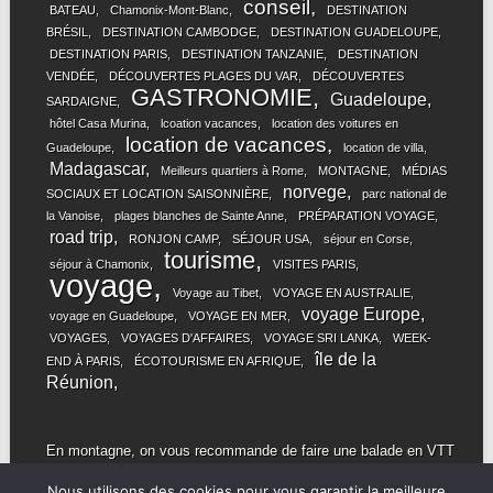
conseil
BATEAU
Chamonix-Mont-Blanc
DESTINATION
BRÉSIL
DESTINATION CAMBODGE
DESTINATION GUADELOUPE
DESTINATION PARIS
DESTINATION TANZANIE
DESTINATION
VENDÉE
DÉCOUVERTES PLAGES DU VAR
DÉCOUVERTES
GASTRONOMIE
Guadeloupe
SARDAIGNE
hôtel Casa Murina
lcoation vacances
location des voitures en
location de vacances
Guadeloupe
location de villa
Madagascar
Meilleurs quartiers à Rome
MONTAGNE
MÉDIAS
norvege
SOCIAUX ET LOCATION SAISONNIÈRE
parc national de
la Vanoise
plages blanches de Sainte Anne
PRÉPARATION VOYAGE
road trip
RONJON CAMP
SÉJOUR USA
séjour en Corse
tourisme
séjour à Chamonix
VISITES PARIS
voyage
Voyage au Tibet
VOYAGE EN AUSTRALIE
voyage Europe
voyage en Guadeloupe
VOYAGE EN MER
VOYAGES
VOYAGES D'AFFAIRES
VOYAGE SRI LANKA
WEEK-
île de la
END À PARIS
ÉCOTOURISME EN AFRIQUE
Réunion
En montagne, on vous recommande de faire une balade en
VTT
famille ! Retrouvez également tous les meilleurs vélos sur le
Nous utilisons des cookies pour vous garantir la meilleure
site Btwin.