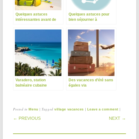
Quelques astuces
Quelques astuces pour
intéressantes avant de
bien séjourner à
partir en croisières
Madagascar
Varadero, station
Des vacances d’été sans
balnéaire cubaine
égales via
portailvoyages.net
Posted in
|
Tagged
|
|
Menu
village vacances
Leave a comment
POST NAVIGATION
← PREVIOUS
NEXT →