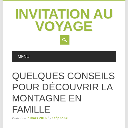
INVITATION AU
VOYAGE
Skip
MAIN MENU
MENU
to
content
QUELQUES CONSEILS
POUR DÉCOUVRIR LA
MONTAGNE EN
FAMILLE
Posted on
by
7 mars 2016
Stéphane