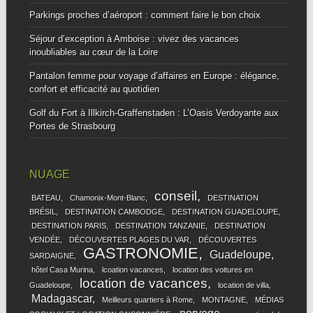
Parkings proches d’aéroport : comment faire le bon choix
Séjour d’exception à Amboise : vivez des vacances
inoubliables au cœur de la Loire
Pantalon femme pour voyage d’affaires en Europe : élégance,
confort et efficacité au quotidien
Golf du Fort à Illkirch-Graffenstaden : L’Oasis Verdoyante aux
Portes de Strasbourg
NUAGE
conseil
BATEAU
Chamonix-Mont-Blanc
DESTINATION
BRÉSIL
DESTINATION CAMBODGE
DESTINATION GUADELOUPE
DESTINATION PARIS
DESTINATION TANZANIE
DESTINATION
VENDÉE
DÉCOUVERTES PLAGES DU VAR
DÉCOUVERTES
GASTRONOMIE
Guadeloupe
SARDAIGNE
hôtel Casa Murina
lcoation vacances
location des voitures en
location de vacances
Guadeloupe
location de villa
Madagascar
Meilleurs quartiers à Rome
MONTAGNE
MÉDIAS