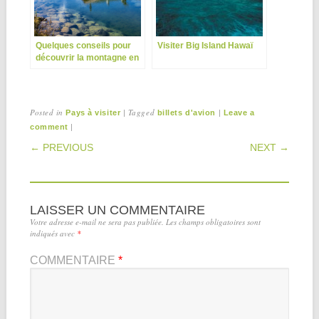
Quelques conseils pour
Visiter Big Island Hawaï
découvrir la montagne en
famille
Posted in
|
Tagged
|
Pays à visiter
billets d'avion
Leave a
|
comment
POST NAVIGATION
← PREVIOUS
NEXT →
LAISSER UN COMMENTAIRE
Votre adresse e-mail ne sera pas publiée.
Les champs obligatoires sont
indiqués avec
*
COMMENTAIRE
*