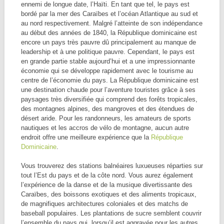
ennemi de longue date, l’Haïti. En tant que tel, le pays est
bordé par la mer des Caraïbes et l’océan Atlantique au sud et
au nord respectivement. Malgré l’atteinte de son indépendance
au début des années de 1840, la République dominicaine est
encore un pays très pauvre dû principalement au manque de
leadership et à une politique pauvre. Cependant, le pays est
en grande partie stable aujourd’hui et a une impressionnante
économie qui se développe rapidement avec le tourisme au
centre de l’économie du pays. La République dominicaine est
une destination chaude pour l’aventure touristes grâce à ses
paysages très diversifiée qui comprend des forêts tropicales,
des montagnes alpines, des mangroves et des étendues de
désert aride. Pour les randonneurs, les amateurs de sports
nautiques et les accros de vélo de montagne, aucun autre
endroit offre une meilleure expérience que la
République
Dominicaine
.
Vous trouverez des stations balnéaires luxueuses réparties sur
tout l’Est du pays et de la côte nord. Vous aurez également
l’expérience de la danse et de la musique divertissante des
Caraïbes, des boissons exotiques et des aliments tropicaux,
de magnifiques architectures coloniales et des matchs de
baseball populaires. Les plantations de sucre semblent couvrir
l’ensemble du pays qui, lorsqu’il est aggravée pour les autres