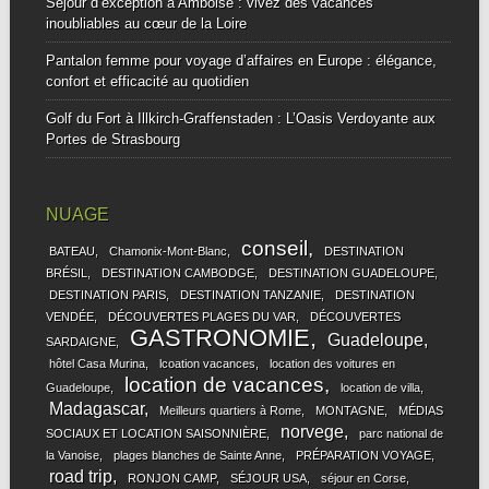
Séjour d’exception à Amboise : vivez des vacances
inoubliables au cœur de la Loire
Pantalon femme pour voyage d’affaires en Europe : élégance,
confort et efficacité au quotidien
Golf du Fort à Illkirch-Graffenstaden : L’Oasis Verdoyante aux
Portes de Strasbourg
NUAGE
conseil
BATEAU
Chamonix-Mont-Blanc
DESTINATION
BRÉSIL
DESTINATION CAMBODGE
DESTINATION GUADELOUPE
DESTINATION PARIS
DESTINATION TANZANIE
DESTINATION
VENDÉE
DÉCOUVERTES PLAGES DU VAR
DÉCOUVERTES
GASTRONOMIE
Guadeloupe
SARDAIGNE
hôtel Casa Murina
lcoation vacances
location des voitures en
location de vacances
Guadeloupe
location de villa
Madagascar
Meilleurs quartiers à Rome
MONTAGNE
MÉDIAS
norvege
SOCIAUX ET LOCATION SAISONNIÈRE
parc national de
la Vanoise
plages blanches de Sainte Anne
PRÉPARATION VOYAGE
road trip
RONJON CAMP
SÉJOUR USA
séjour en Corse