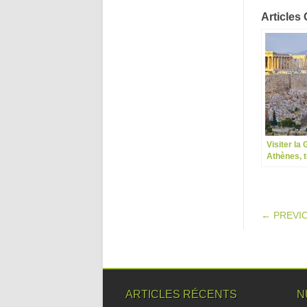
Articles 
Visiter la
Athènes, t
légende
POS
← PREVI
ARTICLES RÉCENTS
N