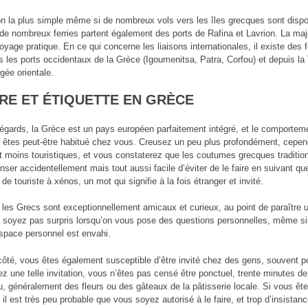
ion la plus simple même si de nombreux vols vers les îles grecques sont disponi
de nombreux ferries partent également des ports de Rafina et Lavrion. La maj
oyage pratique. En ce qui concerne les liaisons internationales, il existe des fe
s les ports occidentaux de la Grèce (Igoumenitsa, Patra, Corfou) et depuis la
gée orientale.
RE ET ÉTIQUETTE EN GRÈCE
égards, la Grèce est un pays européen parfaitement intégré, et le comporteme
 êtes peut-être habitué chez vous. Creusez un peu plus profondément, cepen
t moins touristiques, et vous constaterez que les coutumes grecques traditionne
fenser accidentellement mais tout aussi facile d’éviter de le faire en suivant q
 de touriste à xénos, un mot qui signifie à la fois étranger et invité.
 les Grecs sont exceptionnellement amicaux et curieux, au point de paraître u
 soyez pas surpris lorsqu’on vous pose des questions personnelles, même s
espace personnel est envahi.
côté, vous êtes également susceptible d’être invité chez des gens, souvent po
z une telle invitation, vous n’êtes pas censé être ponctuel, trente minutes d
u, généralement des fleurs ou des gâteaux de la pâtisserie locale. Si vous êt
 il est très peu probable que vous soyez autorisé à le faire, et trop d’insistan