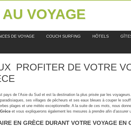
N AU VOYAGE
NCES DE VOYAGE
COUCH SURFING
HÔTELS
GÎTE
UX PROFITER DE VOTRE V
ÈCE
t pays de l’Asie du Sud et est la destination la plus prisée par les voyageurs
paradisiaques, ses villages de pêcheurs et ses eaux bleues à couper le souffl
rbes plages et une météo exceptionnelle. A la suite de ces mots, nous donnero
 Grèce
et vous expliquerons également les mesures à prendre afin d’assurer 
AIRE EN GRÈCE DURANT VOTRE VOYAGE EN 