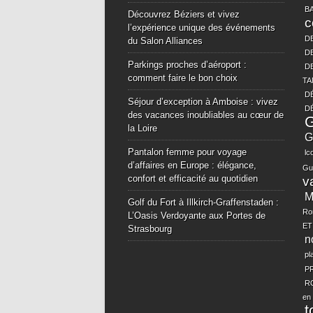
B
Découvrez Béziers et vivez
c
l’expérience unique des événements
D
du Salon Alliances
D
Parkings proches d’aéroport :
D
comment faire le bon choix
TA
D
Séjour d’exception à Amboise : vivez
D
des vacances inoubliables au cœur de
la Loire
G
Pantalon femme pour voyage
lc
d’affaires en Europe : élégance,
Gu
confort et efficacité au quotidien
v
M
Golf du Fort à Illkirch-Graffenstaden :
Ro
L’Oasis Verdoyante aux Portes de
ET
Strasbourg
n
pl
P
R
en
t