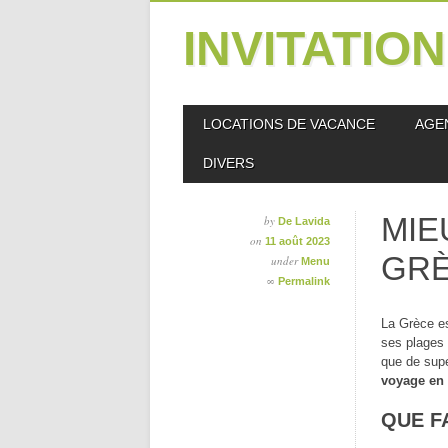
INVITATIO
Skip
MAIN MENU
LOCATIONS DE VACANCE
AGE
to
content
DIVERS
MIE
by
De Lavida
on
11 août 2023
GR
under
Menu
∞
Permalink
La Grèce es
ses plages 
que de supe
voyage en
QUE F