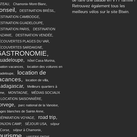
de faire une balade en
VTT
famille !
ATEAU
Chamonix-Mont-Blanc
Retrouvez également tous les
onseil
DESTINATION BRÉSIL
meilleurs vélos sur le site Btwin.
ESTINATION CAMBODGE
ESTINATION GUADELOUPE
ESTINATION PARIS
DESTINATION
NZANIE
DESTINATION VENDÉE
ÉCOUVERTES PLAGES DU VAR
ÉCOUVERTES SARDAIGNE
GASTRONOMIE
uadeloupe
hôtel Casa Murina
oation vacances
location des voitures en
location de
adeloupe
acances
location de villa
adagascar
Meilleurs quartiers à
me
MONTAGNE
MÉDIAS SOCIAUX
 LOCATION SAISONNIÈRE
orvege
parc national de la Vanoise
ages blanches de Sainte Anne
road trip
RÉPARATION VOYAGE
ONJON CAMP
SÉJOUR USA
séjour
 Corse
séjour à Chamonix
ourisme
VISITES PARIS