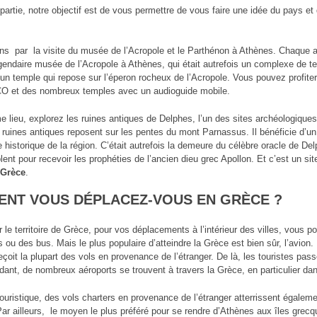
partie, notre objectif est de vous permettre de vous faire une idée du pays et 
 par la visite du musée de l’Acropole et le Parthénon à Athènes. Chaque 
égendaire musée de l’Acropole à Athènes, qui était autrefois un complexe de te
un temple qui repose sur l’éperon rocheux de l’Acropole. Vous pouvez profite
O et des nombreux temples avec un audioguide mobile.
 lieu, explorez les ruines antiques de Delphes, l’un des sites archéologiques
ruines antiques reposent sur les pentes du mont Parnassus. Il bénéficie d’u
e historique de la région. C’était autrefois la demeure du célèbre oracle de De
ent pour recevoir les prophéties de l’ancien dieu grec Apollon. Et c’est un si
 Grèce
.
NT VOUS DÉPLACEZ-VOUS EN GRÈCE ?
 le territoire de Grèce, pour vos déplacements à l’intérieur des villes, vous po
s ou des bus. Mais le plus populaire d’atteindre la Grèce est bien sûr, l’avion. 
eçoit la plupart des vols en provenance de l’étranger. De là, les touristes pass
dant, de nombreux aéroports se trouvent à travers la Grèce, en particulier dans
ouristique, des vols charters en provenance de l’étranger atterrissent égalemen
Par ailleurs, le moyen le plus préféré pour se rendre d’Athènes aux îles grecqu