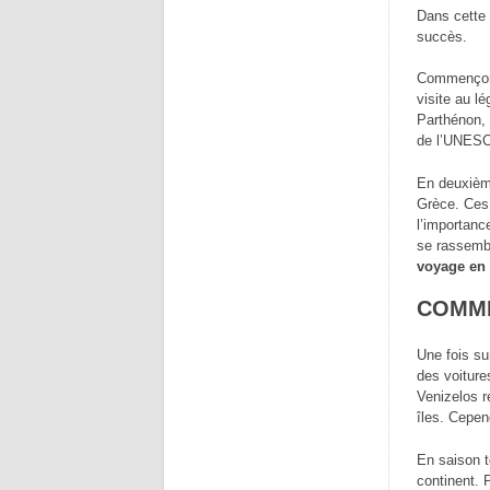
Dans cette 
succès.
Commençons
visite au l
Parthénon, 
de l’UNESC
En deuxième
Grèce. Ces 
l’importanc
se rassembl
voyage en
COMME
Une fois sur
des voiture
Venizelos r
îles. Cepen
En saison t
continent. 