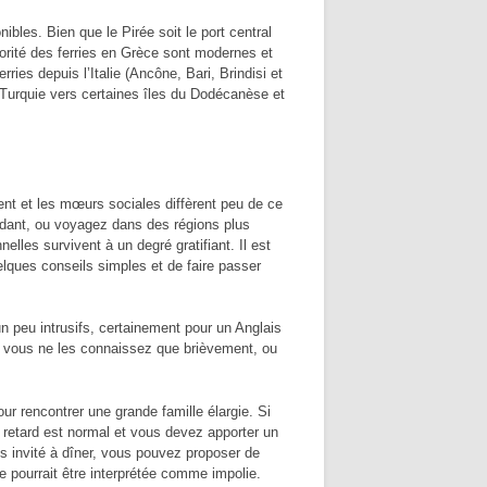
bles. Bien que le Pirée soit le port central
orité des ferries en Grèce sont modernes et
rries depuis l’Italie (Ancône, Bari, Brindisi et
 Turquie vers certaines îles du Dodécanèse et
nt et les mœurs sociales diffèrent peu de ce
dant, ou voyagez dans des régions plus
lles survivent à un degré gratifiant. Il est
uelques conseils simples et de faire passer
n peu intrusifs, certainement pour un Anglais
i vous ne les connaissez que brièvement, ou
ur rencontrer une grande famille élargie. Si
e retard est normal et vous devez apporter un
es invité à dîner, vous pouvez proposer de
ce pourrait être interprétée comme impolie.