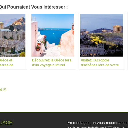
Qui Pourraient Vous Intéresser :
 Grèce et
Découvrez la Grèce lors
Visitez l’Acropole
erres de
d’un voyage culturel
d’Athènes lors de votre
séjour en Grèce
T NAVIGATION
OUS
UAGE
En montagne, on vous recommande