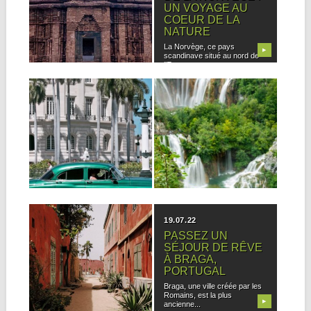
PAYS DE LA
UN VOYAGE AU
DIVERSITÉ ET DE
COEUR DE LA
LA SPIRITUALITÉ
NATURE
Nichée entre les montagnes
La Norvège, ce pays
▶
▶
de l’Himalaya et les vagues
scandinave situé au nord de
chaudes de...
l’Europe, est...
16.04.23
20.02.23
CUBA, ENTRE
A LA
HISTOIRE ET
DÉCOUVERTE DE
MODERNITÉ : UN
LA CROATIE
VOYAGE
Explorer la Croatie C’est une
INOUBLIABLE
aventure vraiment
passionnante. Les régions
Cuba, terre de contrastes et
côtières...
▶
▶
de métissage, est une
destination incontournable...
30.01.23
19.07.22
A LA
PASSEZ UN
DÉCOUVERTE DU
SÉJOUR DE RÊVE
SÉNÉGAL
À BRAGA,
PORTUGAL
Présentation du Sénégal Le
Sénégal est un pays situé en
Braga, une ville créée par les
Afrique...
Romains, est la plus
▶
▶
ancienne...