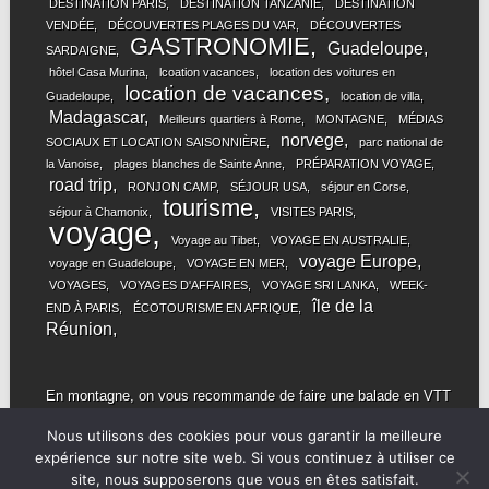
DESTINATION PARIS
DESTINATION TANZANIE
DESTINATION
VENDÉE
DÉCOUVERTES PLAGES DU VAR
DÉCOUVERTES
GASTRONOMIE
Guadeloupe
SARDAIGNE
hôtel Casa Murina
lcoation vacances
location des voitures en
location de vacances
Guadeloupe
location de villa
Madagascar
Meilleurs quartiers à Rome
MONTAGNE
MÉDIAS
norvege
SOCIAUX ET LOCATION SAISONNIÈRE
parc national de
la Vanoise
plages blanches de Sainte Anne
PRÉPARATION VOYAGE
road trip
RONJON CAMP
SÉJOUR USA
séjour en Corse
tourisme
séjour à Chamonix
VISITES PARIS
voyage
Voyage au Tibet
VOYAGE EN AUSTRALIE
voyage Europe
voyage en Guadeloupe
VOYAGE EN MER
VOYAGES
VOYAGES D'AFFAIRES
VOYAGE SRI LANKA
WEEK-
île de la
END À PARIS
ÉCOTOURISME EN AFRIQUE
Réunion
En montagne, on vous recommande de faire une balade en
VTT
famille ! Retrouvez également tous les meilleurs vélos sur le
Nous utilisons des cookies pour vous garantir la meilleure
site Btwin.
expérience sur notre site web. Si vous continuez à utiliser ce
site, nous supposerons que vous en êtes satisfait.