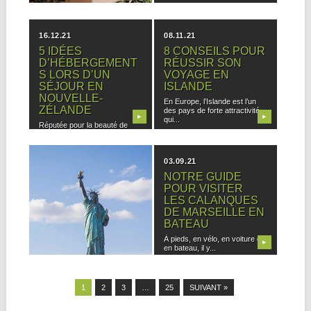
16.12.21
08.11.21
5 IDÉES
8 CONSEILS POUR
D’HÉBERGEMENT
RÉUSSIR SON
S LORS D’UN
VOYAGE EN
SÉJOUR EN
ISLANDE
NOUVELLE-
En Europe, l’Islande est l’un
ZÉLANDE
des pays de forte attractivité
▶
▶
qui...
Réputée pour la beauté de
ses paysages, la Nouvelle-
Zélande attire les...
27.09.21
03.09.21
POURQUOI
NOTRE GUIDE
CHOISIR LES
POUR VISITER
ETATS-UNIS
LES CALANQUES
COMME
DE MARSEILLE EN
DESTINATION DE
BATEAU
VACANCES ?
À pieds, en vélo, en voiture ou
▶
▶
en bateau, il y...
Pour les vacances, de plus en
plus de familles choisissent
de...
1
2
3
…
25
SUIVANT »