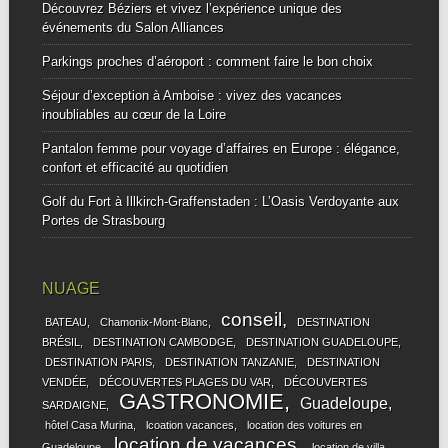
Découvrez Béziers et vivez l’expérience unique des
événements du Salon Alliances
Parkings proches d’aéroport : comment faire le bon choix
Séjour d’exception à Amboise : vivez des vacances
inoubliables au cœur de la Loire
Pantalon femme pour voyage d’affaires en Europe : élégance,
confort et efficacité au quotidien
Golf du Fort à Illkirch-Graffenstaden : L’Oasis Verdoyante aux
Portes de Strasbourg
NUAGE
conseil
BATEAU
Chamonix-Mont-Blanc
DESTINATION
BRÉSIL
DESTINATION CAMBODGE
DESTINATION GUADELOUPE
DESTINATION PARIS
DESTINATION TANZANIE
DESTINATION
VENDÉE
DÉCOUVERTES PLAGES DU VAR
DÉCOUVERTES
GASTRONOMIE
Guadeloupe
SARDAIGNE
hôtel Casa Murina
lcoation vacances
location des voitures en
location de vacances
Guadeloupe
location de villa